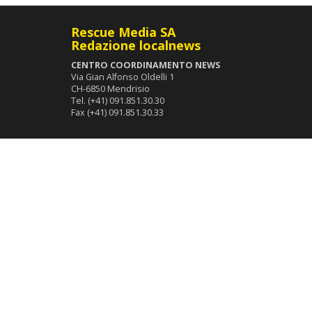
Rescue Media SA
Redazione localnews
CENTRO COORDINAMENTO NEWS
Via Gian Alfonso Oldelli 1
CH-6850 Mendrisio
Tel. (+41) 091.851.30.30
Fax (+41) 091.851.30.33