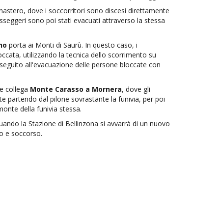
astero, dove i soccorritori sono discesi direttamente
passeggeri sono poi stati evacuati attraverso la stessa
no
porta ai Monti di Saurù. In questo caso, i
loccata, utilizzando la tecnica dello scorrimento su
nseguito all'evacuazione delle persone bloccate con
he collega
Monte Carasso a Mornera
, dove gli
 partendo dal pilone sovrastante la funivia, per poi
onte della funivia stessa.
uando la Stazione di Bellinzona si avvarrà di un nuovo
ro e soccorso.