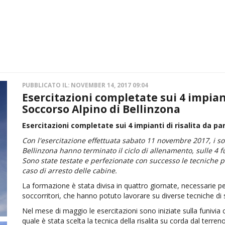
PUBBLICATO IL: NOVEMBER 14, 2017 09:04
Esercitazioni completate sui 4 impiant
Soccorso Alpino di Bellinzona
Esercitazioni completate sui 4 impianti di risalita da pa
Con l'esercitazione effettuata sabato 11 novembre 2017, i soc
Bellinzona hanno terminato il ciclo di allenamento, sulle 4 f
Sono state testate e perfezionate con successo le tecniche pe
caso di arresto delle cabine.
La formazione è stata divisa in quattro giornate, necessarie pe
soccorritori, che hanno potuto lavorare su diverse tecniche di 
Nel mese di maggio le esercitazioni sono iniziate sulla funivia 
quale è stata scelta la tecnica della risalita su corda dal terr