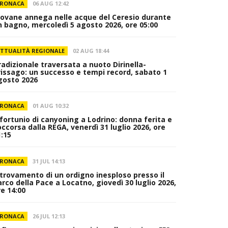
RONACA
06 AUG 12:42
iovane annega nelle acque del Ceresio durante
n bagno, mercoledì 5 agosto 2026, ore 05:00
TTUALITÀ REGIONALE
02 AUG 18:44
radizionale traversata a nuoto Dirinella-
rissago: un successo e tempi record, sabato 1
gosto 2026
RONACA
01 AUG 10:32
nfortunio di canyoning a Lodrino: donna ferita e
occorsa dalla REGA, venerdì 31 luglio 2026, ore
1:15
RONACA
31 JUL 14:13
itrovamento di un ordigno inesploso presso il
arco della Pace a Locatno, giovedì 30 luglio 2026,
re 14:00
RONACA
26 JUL 12:13