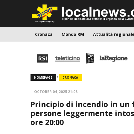
Cronaca
Mondo RM
Attualità regional
/
HOMEPAGE
CRONACA
OCTOBER 04, 2025 21:08
Principio di incendio in un
persone leggermente intoss
ore 20:00