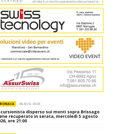
RONACA
06 AUG 20:35
scursionista disperso sui monti sopra Brissago
iene recuperato in serata, mercoledì 5 agosto
26, ore 21:00