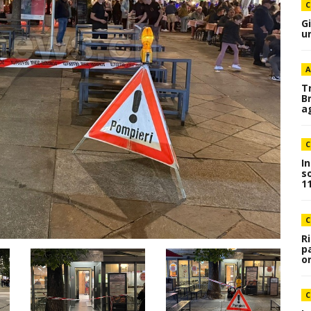
C
G
u
A
T
B
a
C
I
s
1
C
R
p
o
C