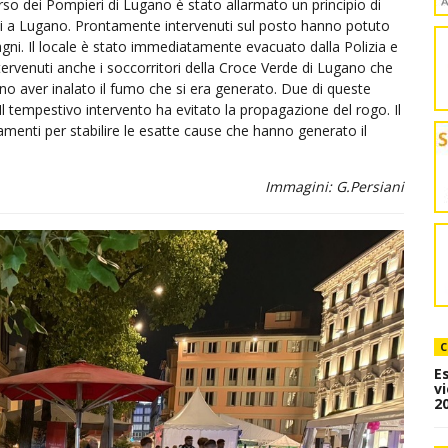
orso dei Pompieri di Lugano è stato allarmato un principio di
ni a Lugano. Prontamente intervenuti sul posto hanno potuto
ni. Il locale è stato immediatamente evacuato dalla Polizia e
tervenuti anche i soccorritori della Croce Verde di Lugano che
o aver inalato il fumo che si era generato. Due di queste
 Il tempestivo intervento ha evitato la propagazione del rogo. Il
amenti per stabilire le esatte cause che hanno generato il
Immagini: G.Persiani
C
E
v
20