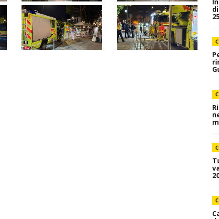
I
d
25
C
P
r
Gu
C
R
n
me
C
T
va
20
C
C