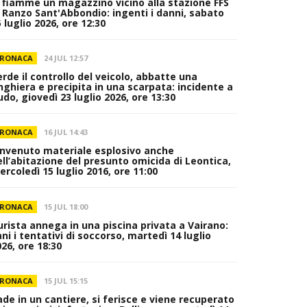
n fiamme un magazzino vicino alla stazione FFS
i Ranzo Sant'Abbondio: ingenti i danni, sabato
 luglio 2026, ore 12:30
RONACA
24 JUL 12:57
erde il controllo del veicolo, abbatte una
inghiera e precipita in una scarpata: incidente a
do, giovedì 23 luglio 2026, ore 13:30
RONACA
16 JUL 14:43
invenuto materiale esplosivo anche
ell’abitazione del presunto omicida di Leontica,
rcoledì 15 luglio 2016, ore 11:00
RONACA
15 JUL 18:00
urista annega in una piscina privata a Vairano:
ni i tentativi di soccorso, martedì 14 luglio
26, ore 18:30
RONACA
15 JUL 15:15
ade in un cantiere, si ferisce e viene recuperato