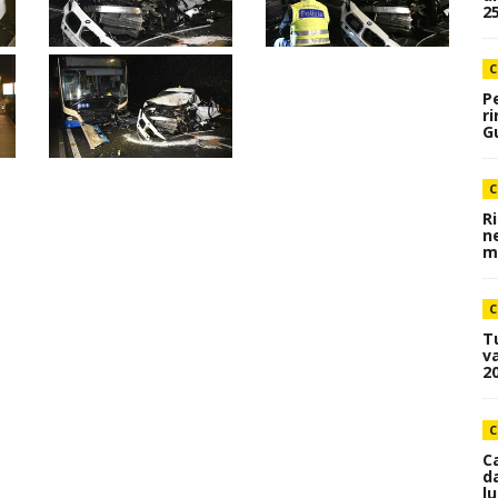
25
C
P
r
Gu
C
R
n
me
C
T
va
20
C
C
d
lu