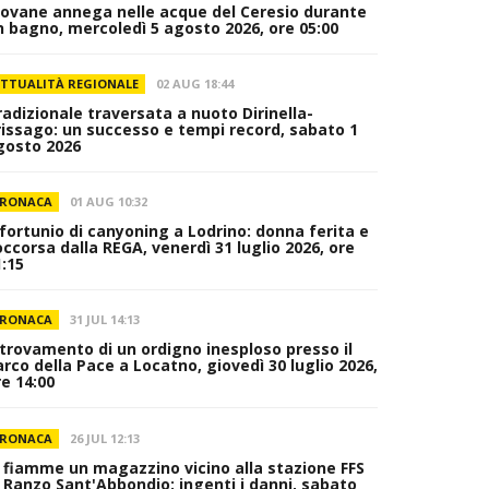
iovane annega nelle acque del Ceresio durante
n bagno, mercoledì 5 agosto 2026, ore 05:00
TTUALITÀ REGIONALE
02 AUG 18:44
radizionale traversata a nuoto Dirinella-
rissago: un successo e tempi record, sabato 1
gosto 2026
RONACA
01 AUG 10:32
nfortunio di canyoning a Lodrino: donna ferita e
occorsa dalla REGA, venerdì 31 luglio 2026, ore
1:15
RONACA
31 JUL 14:13
itrovamento di un ordigno inesploso presso il
arco della Pace a Locatno, giovedì 30 luglio 2026,
re 14:00
RONACA
26 JUL 12:13
n fiamme un magazzino vicino alla stazione FFS
i Ranzo Sant'Abbondio: ingenti i danni, sabato