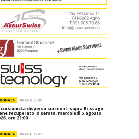
RONACA
06 AUG 20:35
scursionista disperso sui monti sopra Brissago
iene recuperato in serata, mercoledì 5 agosto
26, ore 21:00
RONACA
06 AUG 12:42