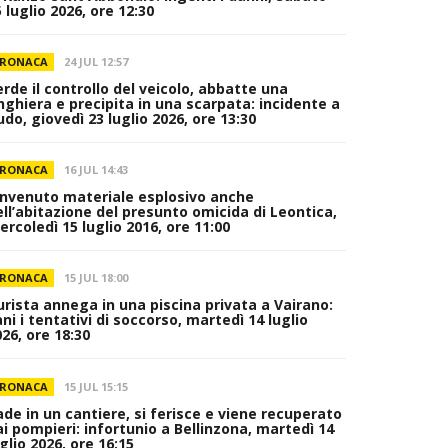
 luglio 2026, ore 12:30
RONACA
24 JUL 12:57
erde il controllo del veicolo, abbatte una
inghiera e precipita in una scarpata: incidente a
do, giovedì 23 luglio 2026, ore 13:30
RONACA
16 JUL 14:43
invenuto materiale esplosivo anche
ell’abitazione del presunto omicida di Leontica,
rcoledì 15 luglio 2016, ore 11:00
RONACA
15 JUL 18:00
urista annega in una piscina privata a Vairano:
ni i tentativi di soccorso, martedì 14 luglio
26, ore 18:30
RONACA
15 JUL 15:15
ade in un cantiere, si ferisce e viene recuperato
ai pompieri: infortunio a Bellinzona, martedì 14
glio 2026, ore 16:15