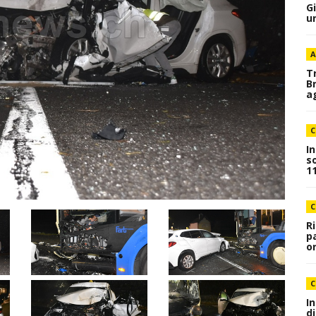
G
u
A
T
B
a
C
I
s
1
C
R
p
o
C
I
d