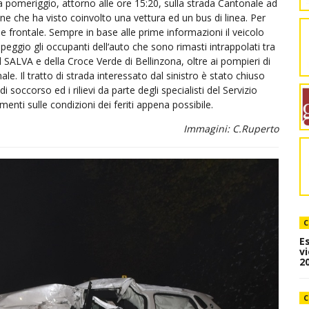
omeriggio, attorno alle ore 15:20, sulla strada Cantonale ad
ne che ha visto coinvolto una vettura ed un bus di linea. Per
ione frontale. Sempre in base alle prime informazioni il veicolo
peggio gli occupanti dell‘auto che sono rimasti intrappolati tra
el SALVA e della Croce Verde di Bellinzona, oltre ai pompieri di
e. Il tratto di strada interessato dal sinistro è stato chiuso
i soccorso ed i rilievi da parte degli specialisti del Servizio
enti sulle condizioni dei feriti appena possibile.
Immagini: C.Ruperto
C
E
v
20
C