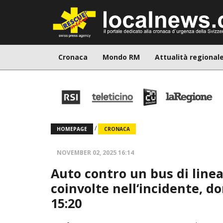
Cronaca
Mondo RM
Attualità regional
/
HOMEPAGE
CRONACA
NOVEMBER 02, 2025 16:14
Auto contro un bus di line
coinvolte nell‘incidente, 
15:20