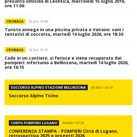
presunto omicida di Leontica, mercoledì 15 luglio 2016,
ore 11:00
CRONACA
15 JUL 18:00
Turista annega in una piscina privata a Vairano: vani i
tentativi di soccorso, martedì 14 luglio 2026, ore 18:30
CRONACA
15 JUL 15:15
Cade in un cantiere, si ferisce e viene recuperato dai
pompieri: infortunio a Bellinzona, martedì 14 luglio 2026,
ore 16:15
SOCCORSO ALPINO STAZIONE BELLINZONA
05 MAY 16:16
Soccorso Alpino Ticino
CORPO POMPIERI LUGANO
04 MAY 07:20
CONFERENZA STAMPA - POMPIERI Città di Lugano,
retrospettiva 2025 e progetti 2026