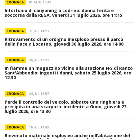
CRONACA
01 AUG 10:32
Infortunio di canyoning a Lodrino: donna ferita e
soccorsa dalla REGA, venerdì 31 luglio 2026, ore 11:15
CRONACA
31 JUL 14:13
Ritrovamento di un ordigno inesploso presso il parco
della Pace a Locatno, giovedì 30 luglio 2026, ore 14:00
CRONACA
26 JUL 12:13
In fiamme un magazzino vicino alla stazione FFS di Ranzo
Sant'Abbondio: ingenti i danni, sabato 25 luglio 2026, ore
12:30
CRONACA
24 JUL 12:57
Perde il controllo del veicolo, abbatte una ringhiera e
precipita in una scarpata: incidente a Gudo, giovedì 23
luglio 2026, ore 13:30
CRONACA
16 JUL 14:43
Rinvenuto materiale esplosivo anche nell’abitazione del