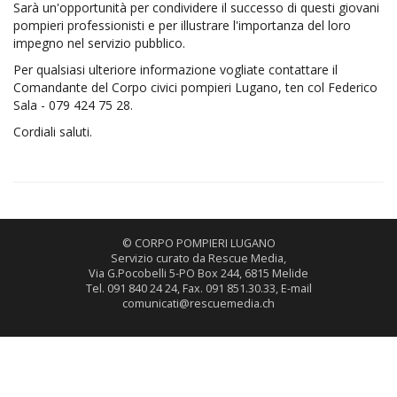
Sarà un'opportunità per condividere il successo di questi giovani
pompieri professionisti e per illustrare l'importanza del loro
impegno nel servizio pubblico.
Per qualsiasi ulteriore informazione vogliate contattare il
Comandante del Corpo civici pompieri Lugano, ten col Federico
Sala - 079 424 75 28.
Cordiali saluti.
© CORPO POMPIERI LUGANO
Servizio curato da Rescue Media,
Via G.Pocobelli 5-PO Box 244, 6815 Melide
Tel. 091 840 24 24, Fax. 091 851.30.33, E-mail
comunicati@rescuemedia.ch