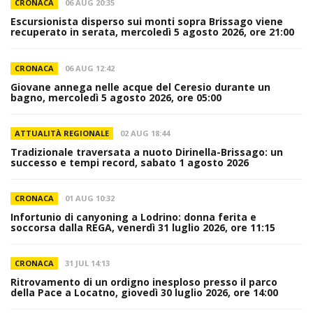
CRONACA
06 AUG 20:35
Escursionista disperso sui monti sopra Brissago viene
recuperato in serata, mercoledì 5 agosto 2026, ore 21:00
CRONACA
06 AUG 12:42
Giovane annega nelle acque del Ceresio durante un
bagno, mercoledì 5 agosto 2026, ore 05:00
ATTUALITÀ REGIONALE
02 AUG 18:44
Tradizionale traversata a nuoto Dirinella-Brissago: un
successo e tempi record, sabato 1 agosto 2026
CRONACA
01 AUG 10:32
Infortunio di canyoning a Lodrino: donna ferita e
soccorsa dalla REGA, venerdì 31 luglio 2026, ore 11:15
CRONACA
31 JUL 14:13
Ritrovamento di un ordigno inesploso presso il parco
della Pace a Locatno, giovedì 30 luglio 2026, ore 14:00