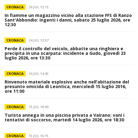
CRONACA
26 JUL 12:13
In fiamme un magazzino vicino alla stazione FFS di Ranzo
Sant'Abbondio: ingenti i danni, sabato 25 luglio 2026, ore
12:30
CRONACA
24 JUL 12:57
Perde il controllo del veicolo, abbatte una ringhiera e
precipita in una scarpata: incidente a Gudo, giovedì 23
luglio 2026, ore 13:30
CRONACA
16 JUL 14:43
Rinvenuto materiale esplosivo anche nell’abitazione del
presunto omicida di Leontica, mercoledì 15 luglio 2016,
ore 11:00
CRONACA
15 JUL 18:00
Turista annega in una piscina privata a Vairano: vani i
tentativi di soccorso, martedì 14 luglio 2026, ore 18:30
CRONACA
15 JUL 15:15